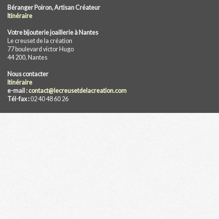
Béranger Poiron, Artisan Créateur
Itinéraire
Votre bijouterie joaillerie à Nantes
Le creuset de la création
77 boulevard victor Hugo
44 200, Nantes
Nous contacter
Itinéraire
e-mail :
contact@lecreusetdelacreation.com
Tél-fax :
02 40 48 60 26