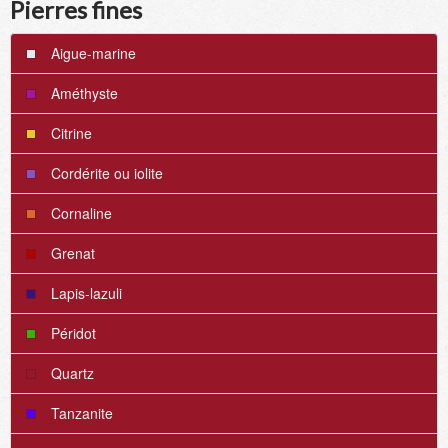
Pierres fines
Aigue-marine
Améthyste
Citrine
Cordérite ou iolite
Cornaline
Grenat
Lapis-lazuli
Péridot
Quartz
Tanzanite