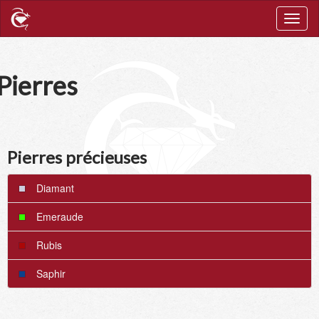
Home
c
Toggl
naviga
Pierres
Pierres précieuses
Diamant
Emeraude
Rubis
Saphir